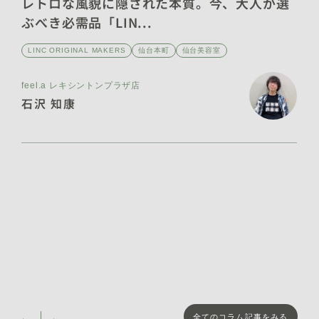
レトロな風貌に隠された本質。今、大人が選
ぶべき必需品「LIN...
2025年2月 [9]
2025年1月 [11]
LINC ORIGINAL MAKERS
仙台本町
仙台美容室
2024年12月 [7]
feel.a レキシントンプラザ店
石沢 知康
2024年11月 [13]
2024年10月 [16]
2024年9月 [19]
2024年8月 [3]
2024年4月 [3]
全てのコラム記事をみる