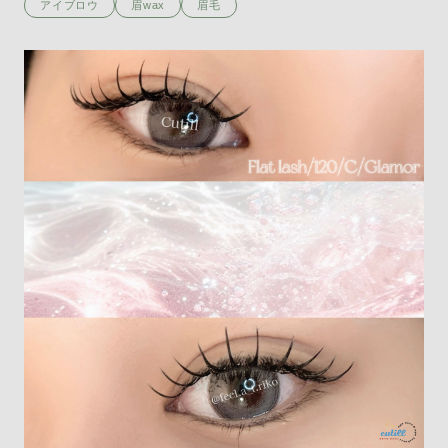
アイブロウ
眉wax
眉毛