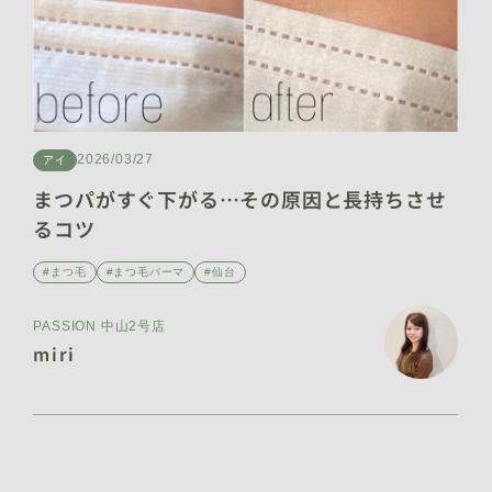
2025年9月 [15]
2025年8月 [13]
2025年7月 [19]
2025年6月 [16]
2026/03/27
アイ
2025年5月 [9]
まつパがすぐ下がる…その原因と長持ちさせ
るコツ
2025年4月 [3]
#まつ毛
#まつ毛パーマ
#仙台
2025年3月 [9]
PASSION 中山2号店
2025年2月 [9]
miri
2025年1月 [11]
2024年12月 [7]
2024年11月 [13]