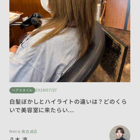
2025年10月 [16]
2025年9月 [15]
2025年8月 [13]
2025年7月 [19]
2025年6月 [16]
2025年5月 [9]
2025年4月 [3]
2026/07/27
ヘアスタイル
2025年3月 [9]
白髪ぼかしとハイライトの違いは？どのくら
いで美容室に来たらい...
2025年2月 [9]
2025年1月 [11]
feel.a 南吉成店
2024年12月 [7]
八木 凛