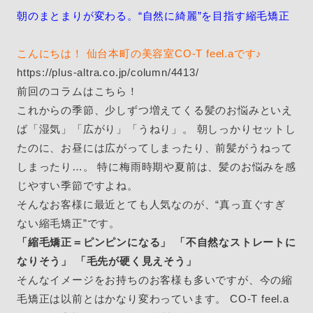
朝のまとまりが変わる。“自然に綺麗”を目指す縮毛矯正
こんにちは！ 仙台本町の美容室CO-T feel.aです♪
https://plus-altra.co.jp/column/4413/
前回のコラムはこちら！
これからの季節、少しずつ増えてくる髪のお悩みといえ
ば「湿気」「広がり」「うねり」。 朝しっかりセットし
たのに、お昼には広がってしまったり、前髪がうねって
しまったり…。 特に梅雨時期や夏前は、髪のお悩みを感
じやすい季節ですよね。
そんなお客様に最近とても人気なのが、“真っ直ぐすぎ
ない縮毛矯正”です。
「縮毛矯正＝ピンピンになる」 「不自然なストレートに
なりそう」 「毛先が硬く見えそう」
そんなイメージをお持ちのお客様も多いですが、今の縮
毛矯正は以前とはかなり変わっています。 CO-T feel.a