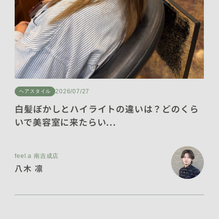
2025年6月 [16]
2025年5月 [9]
2025年4月 [3]
2025年3月 [9]
2026/07/27
ヘアスタイル
2025年2月 [9]
白髪ぼかしとハイライトの違いは？どのくら
いで美容室に来たらい...
2025年1月 [11]
2024年12月 [7]
feel.a 南吉成店
2024年11月 [13]
八木 凛
2024年10月 [16]
2024年9月 [19]