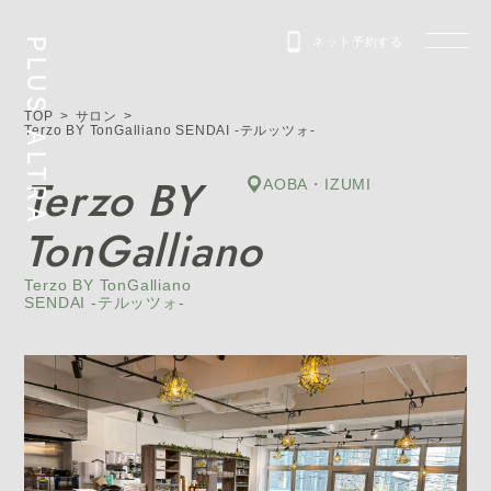
ネット予約する
PLUS ALTRA
TOP
サロン
Terzo BY TonGalliano SENDAI -テルッツォ-
Terzo BY
AOBA・IZUMI
TonGalliano
Terzo BY TonGalliano
SENDAI -テルッツォ-