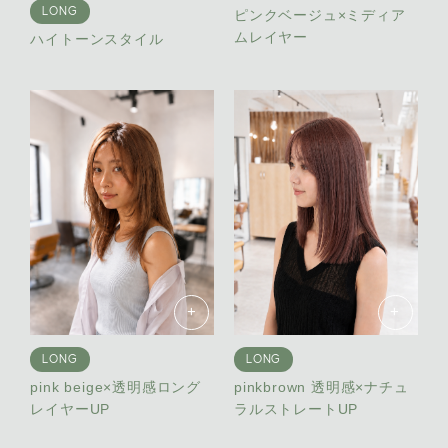
LONG
ピンクベージュ×ミディア
ムレイヤー
ハイトーンスタイル
+
+
LONG
LONG
pink beige×透明感ロング
pinkbrown 透明感×ナチュ
レイヤーUP
ラルストレートUP