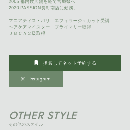
2005 都内数店舗を経て宮城県へ
2020 PASSION長町南店に勤務。
マニアティス・パリ エフィラージュカット受講
ヘアケアマイスター プライマリー取得
ＪＢＣＡ２級取得
phone_iphone
指名してネット予約する
Instagram
OTHER STYLE
その他のスタイル