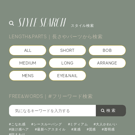
STYLE SEARCH
スタイル検索
LENGTH&PARTS｜長さやパーツから検索
ALL
SHORT
BOB
MEDIUM
LONG
ARRANGE
MENS
EYE&NAIL
FREE&WORDS｜#フリーワード検索
検 索
#こなれ感
#シースルーバング
#ミディアム
#大人かわいい
#抜け感ヘア
#最新ヘアスタイル
#束感
#質感
#透明感
#顔まわり