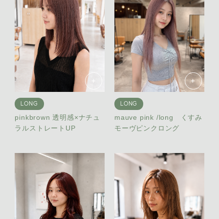
+
+
LONG
LONG
pinkbrown 透明感×ナチュ
mauve pink /long くすみ
ラルストレートUP
モーヴピンクロング