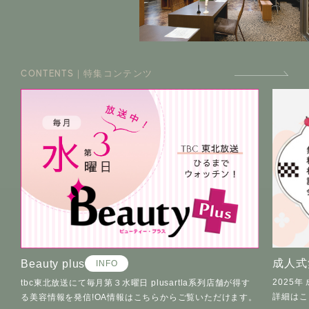
CONTENTS
｜特集コンテンツ
成人式
Beauty plus
INFO
2025
tbc東北放送にて毎月第３水曜日 plusartla系列店舗が得す
詳細はこ
る美容情報を発信!OA情報はこちらからご覧いただけます。